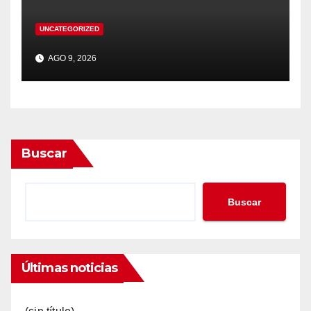
UNCATEGORIZED
AGO 9, 2026
Buscar
Buscar
Últimas noticias