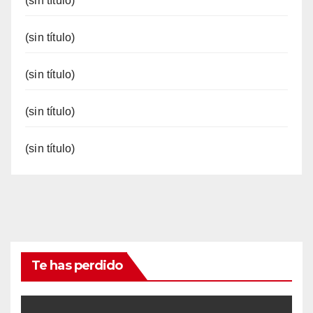
(sin título)
(sin título)
(sin título)
(sin título)
(sin título)
Te has perdido