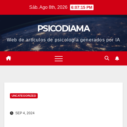
Saltar
Sáb. Ago 8th, 2026
6:07:15 PM
al
contenido
PSICODIAMA
Web de artículos de psicología generados por IA
UNCATEGORIZED
SEP 4, 2024