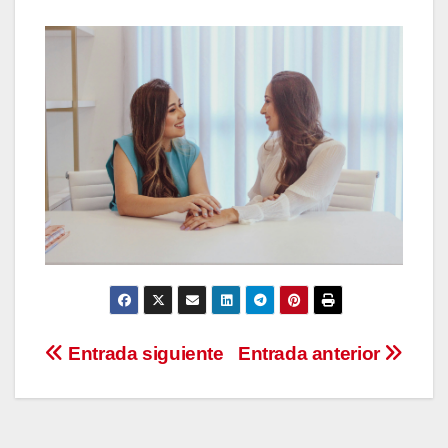
Navegación
Entrada siguiente
Entrada anterior
de
entradas