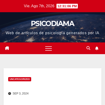
Saltar
Vie. Ago 7th, 2026
12:31:07 PM
al
contenido
PSICODIAMA
Web de artículos de psicología generados por IA
UNCATEGORIZED
SEP 3, 2024