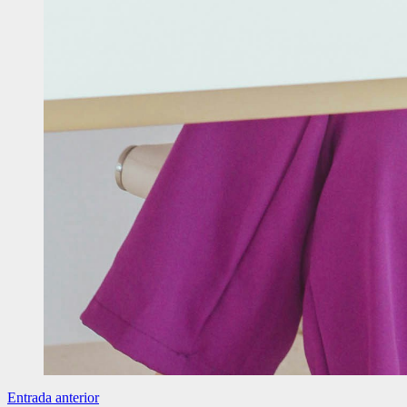
Navegación
Entrada anterior