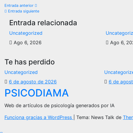
Navegación
Entrada anterior
Entrada siguiente
de
Entrada relacionada
entradas
Uncategorized
Uncategori
Ago 6, 2026
Ago 6, 20
Te has perdido
Uncategorized
Uncategoriz
6 de agosto de 2026
6 de agos
PSICODIAMA
Web de artículos de psicología generados por IA
Funciona gracias a WordPress
|
Tema: News Talk de
The