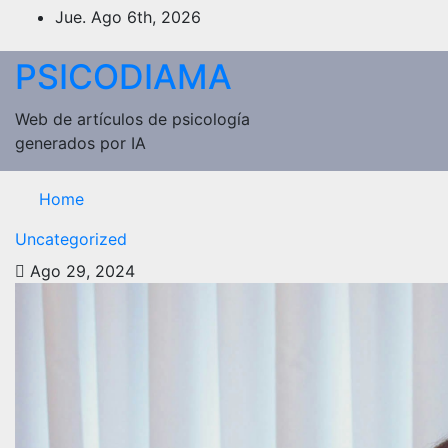
Saltar
Jue. Ago 6th, 2026
al
contenido
PSICODIAMA
Web de artículos de psicología
generados por IA
Home
Uncategorized
Ago 29, 2024