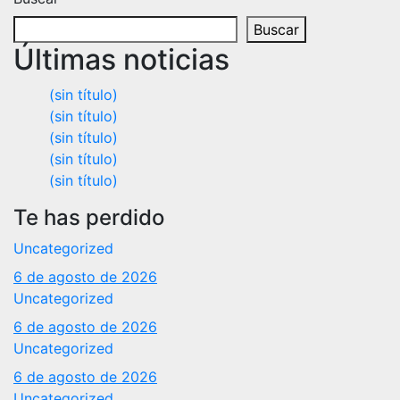
Buscar
Últimas noticias
(sin título)
(sin título)
(sin título)
(sin título)
(sin título)
Te has perdido
Uncategorized
6 de agosto de 2026
Uncategorized
6 de agosto de 2026
Uncategorized
6 de agosto de 2026
Uncategorized