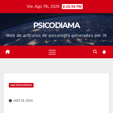
Saltar
Vie. Ago 7th, 2026
8:25:59 PM
al
contenido
PSICODIAMA
Web de artículos de psicología generados por IA
UNCATEGORIZED
AGO 19, 2024