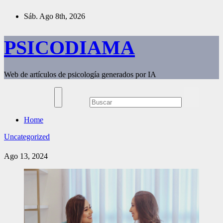
Saltar
Sáb. Ago 8th, 2026
al
contenido
PSICODIAMA
Web de artículos de psicología generados por IA
Home
Uncategorized
Ago 13, 2024