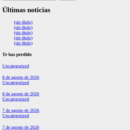
Últimas noticias
(sin título)
(sin título)
(sin título)
(sin título)
(sin título)
Te has perdido
Uncategorized
8 de agosto de 2026
Uncategorized
8 de agosto de 2026
Uncategorized
7 de agosto de 2026
Uncategorized
7 de agosto de 2026