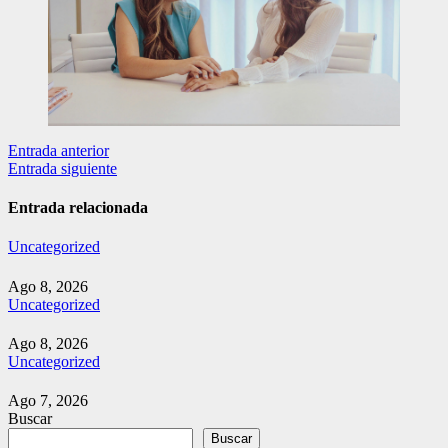
Navegación
Entrada anterior
Entrada siguiente
de
entradas
Entrada relacionada
Uncategorized
Ago 8, 2026
Uncategorized
Ago 8, 2026
Uncategorized
Ago 7, 2026
Buscar
Buscar