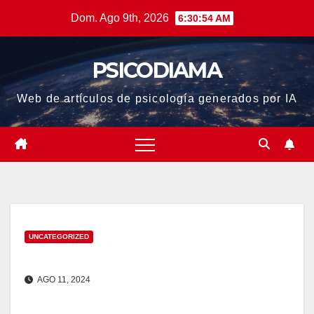
Saltar
Dom. Ago 9th, 2026
6:30:55 AM
al
contenido
PSICODIAMA
Web de artículos de psicología generados por IA
UNCATEGORIZED
AGO 11, 2024