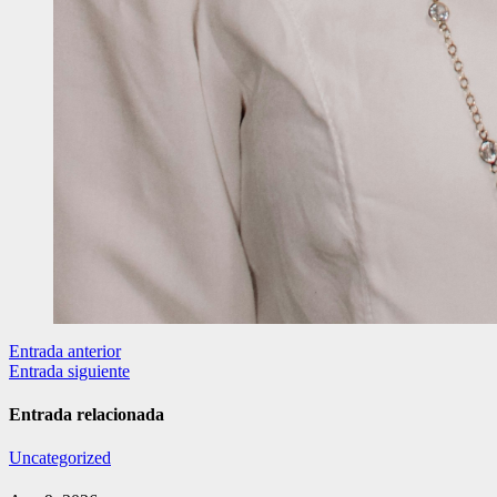
Navegación
Entrada anterior
Entrada siguiente
de
entradas
Entrada relacionada
Uncategorized