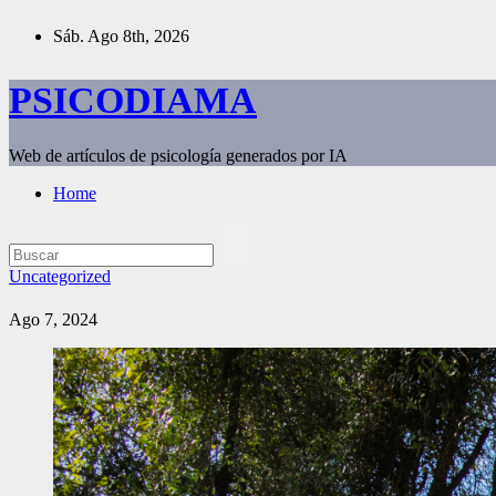
Saltar
Sáb. Ago 8th, 2026
al
contenido
PSICODIAMA
Web de artículos de psicología generados por IA
Home
Uncategorized
Ago 7, 2024