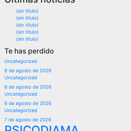
(sin título)
(sin título)
(sin título)
(sin título)
(sin título)
Te has perdido
Uncategorized
8 de agosto de 2026
Uncategorized
8 de agosto de 2026
Uncategorized
8 de agosto de 2026
Uncategorized
7 de agosto de 2026
PSICODIAMA