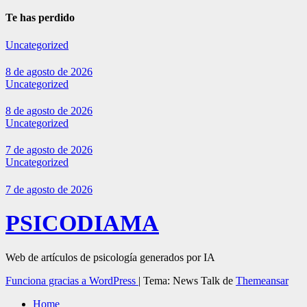
Te has perdido
Uncategorized
8 de agosto de 2026
Uncategorized
8 de agosto de 2026
Uncategorized
7 de agosto de 2026
Uncategorized
7 de agosto de 2026
PSICODIAMA
Web de artículos de psicología generados por IA
Funciona gracias a WordPress
|
Tema: News Talk de
Themeansar
Home