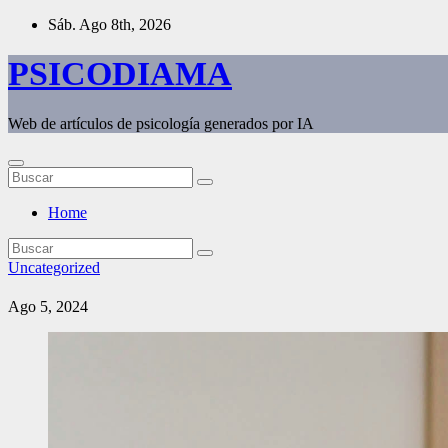
Saltar
Sáb. Ago 8th, 2026
al
contenido
PSICODIAMA
Web de artículos de psicología generados por IA
Home
Uncategorized
Ago 5, 2024