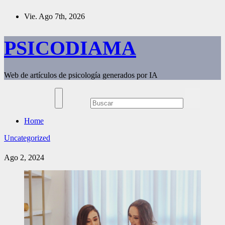
Saltar
Vie. Ago 7th, 2026
al
contenido
PSICODIAMA
Web de artículos de psicología generados por IA
Home
Uncategorized
Ago 2, 2024