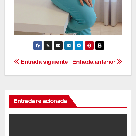
Navegación
Entrada siguiente
Entrada anterior
de
entradas
Entrada relacionada