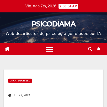
Saltar
Vie. Ago 7th, 2026
2:58:55 AM
al
contenido
PSICODIAMA
Web de artículos de psicología generados por IA
UNCATEGORIZED
JUL 29, 2024