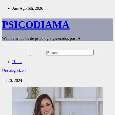
Saltar
Jue. Ago 6th, 2026
al
contenido
PSICODIAMA
Web de artículos de psicología generados por IA
Home
Uncategorized
Jul 26, 2024