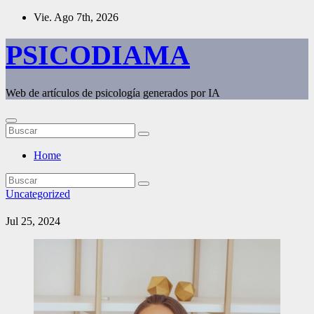
Saltar
Vie. Ago 7th, 2026
al
contenido
PSICODIAMA
Web de artículos de psicología generados por IA
Home
Uncategorized
Jul 25, 2024