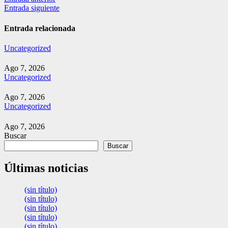
Navegación
Entrada siguiente
de
entradas
Entrada relacionada
Uncategorized
Ago 7, 2026
Uncategorized
Ago 7, 2026
Uncategorized
Ago 7, 2026
Buscar
Buscar
Últimas noticias
(sin título)
(sin título)
(sin título)
(sin título)
(sin título)