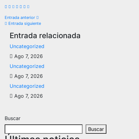
Navegación
Entrada anterior
Entrada siguiente
de
Entrada relacionada
entradas
Uncategorized
Ago 7, 2026
Uncategorized
Ago 7, 2026
Uncategorized
Ago 7, 2026
Buscar
Buscar