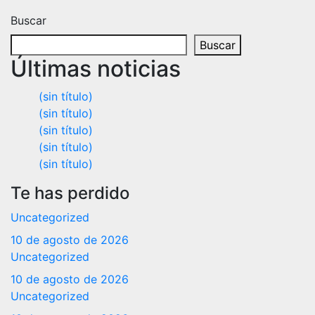
Buscar
Buscar
Últimas noticias
(sin título)
(sin título)
(sin título)
(sin título)
(sin título)
Te has perdido
Uncategorized
10 de agosto de 2026
Uncategorized
10 de agosto de 2026
Uncategorized