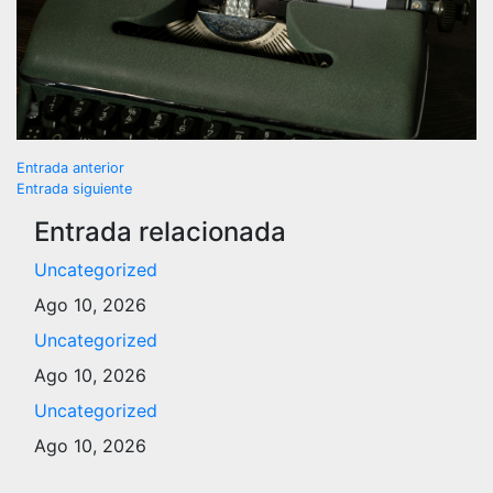
Navegación
Entrada anterior
Entrada siguiente
de
Entrada relacionada
entradas
Uncategorized
Ago 10, 2026
Uncategorized
Ago 10, 2026
Uncategorized
Ago 10, 2026