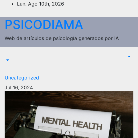
Saltar
Lun. Ago 10th, 2026
al
contenido
PSICODIAMA
Web de artículos de psicología generados por IA
Uncategorized
Jul 16, 2024