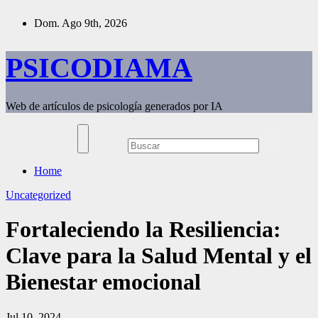
Saltar
Dom. Ago 9th, 2026
al
contenido
PSICODIAMA
Web de artículos de psicología generados por IA
Home
Uncategorized
Fortaleciendo la Resiliencia:
Clave para la Salud Mental y el
Bienestar emocional
Jul 10, 2024