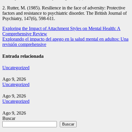
2. Rutter, M. (1985). Resilience in the face of adversity: Protective
factors and resistance to psychiatric disorder. The British Journal of
Psychiatry, 147(6), 598-611.
Navegación
Exploring the Impact of Attachment Styles on Mental Health: A
Comprehensive Review
de
Explorando el impacto del apego en la salud mental en adultos: Una
entradas
revisión comprehensive
Entrada relacionada
Uncategorized
Ago 9, 2026
Uncategorized
Ago 9, 2026
Uncategorized
Ago 9, 2026
Buscar
Buscar