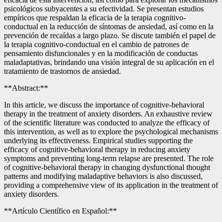
psicológicos subyacentes a su efectividad. Se presentan estudios
empíricos que respaldan la eficacia de la terapia cognitivo-
conductual en la reducción de síntomas de ansiedad, así como en la
prevención de recaídas a largo plazo. Se discute también el papel de
la terapia cognitivo-conductual en el cambio de patrones de
pensamiento disfuncionales y en la modificación de conductas
maladaptativas, brindando una visión integral de su aplicación en el
tratamiento de trastornos de ansiedad.
**Abstract:**
In this article, we discuss the importance of cognitive-behavioral
therapy in the treatment of anxiety disorders. An exhaustive review
of the scientific literature was conducted to analyze the efficacy of
this intervention, as well as to explore the psychological mechanisms
underlying its effectiveness. Empirical studies supporting the
efficacy of cognitive-behavioral therapy in reducing anxiety
symptoms and preventing long-term relapse are presented. The role
of cognitive-behavioral therapy in changing dysfunctional thought
patterns and modifying maladaptive behaviors is also discussed,
providing a comprehensive view of its application in the treatment of
anxiety disorders.
**Artículo Científico en Español:**