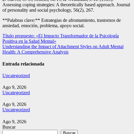
Assessing coping strategies: A theoretically based approach. Journal
of personality and social psychology, 56(2), 267.
**Palabras clave:** Estrategias de afrontamiento, trastornos de
ansiedad, emoción, problema, apoyo social.
Navegación
Título propuesto: «El Impacto Transformador de la Psicología
Positiva en la Salud Mental»
de
Understanding the Impact of Attachment Styles on Adult Mental
entradas
Health: A Comprehensive Analysis
Entrada relacionada
Uncategorized
Ago 9, 2026
Uncategorized
Ago 9, 2026
Uncategorized
Ago 9, 2026
Buscar
Buscar