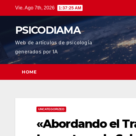
Saltar
Vie. Ago 7th, 2026
1:37:25 AM
al
contenido
PSICODIAMA
Web de artículos de psicología
generados por IA
HOME
UNCATEGORIZED
«Abordando el Tr