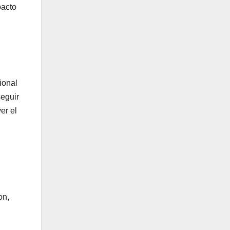
pacto
ional
seguir
er el
on,