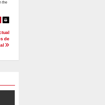
m the
ctual
os de
ual