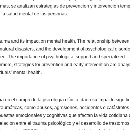
emás, se analizan estrategias de prevención y intervención tem
 la salud mental de las personas.
trauma and its impact on mental health. The relationship between
natural disasters, and the development of psychological disorde
ored. The importance of psychological support and specialized
rmore, strategies for prevention and early intervention are anal
duals’ mental health.
a en el campo de la psicología clínica, dado su impacto signific
traumáticas, como abusos, agresiones, accidentes o catástrofes
estas emocionales y cognitivas que afectan la vida cotidiana 
relación entre el trauma psicológico y el desarrollo de trastornos