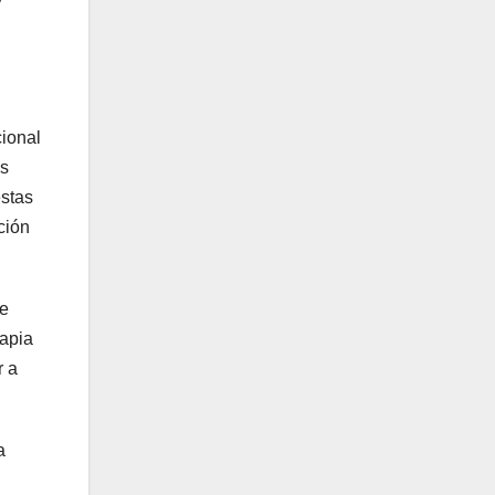
y
cional
as
estas
ción
ue
rapia
r a
a