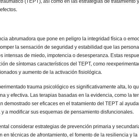
traumático (TEPT), así como en las estrategias de tratamiento 
efectos.
cia abrumadora que pone en peligro la integridad física o emo
omper la sensación de seguridad y estabilidad que las person
es intensas de miedo, impotencia o desesperanza. Estas respu
rición de síntomas característicos del TEPT, como reexperimenta
ionados y aumento de la activación fisiológica.
rimentado trauma psicológico es significativamente alta, lo q
a y efectiva. Las terapias basadas en la evidencia, como la te
an demostrado ser eficaces en el tratamiento del TEPT al ayuda
ca y a modificar sus esquemas de pensamiento disfuncionales.
ntal considerar estrategias de prevención primaria y secundari
 en técnicas de afrontamiento, el fomento de la resiliencia y la