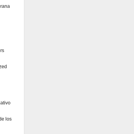
prana
rs
yzed
ativo
de los