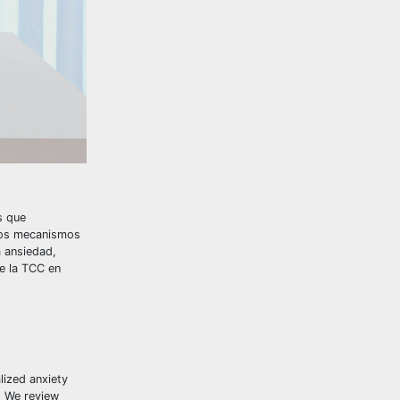
s que
 los mecanismos
a ansiedad,
de la TCC en
alized anxiety
. We review