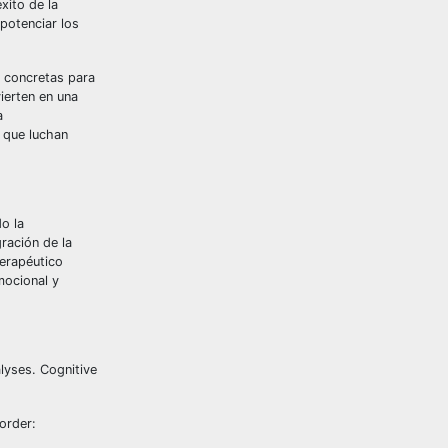
xito de la
potenciar los
s concretas para
ierten en una
a
s que luchan
do la
gración de la
terapéutico
mocional y
alyses. Cognitive
order: