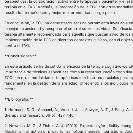
terapéuticas, la colaboración activa entre terapeuta y paciente, y el es
terapia en el TAG. Además, la integración de la TCC con otras modalid
resultados terapéuticos y mejorar el pronóstico a largo plazo.
En conclusión, la TCC ha demostrado ser una herramienta invaluable en 
manejar su ansiedad y recuperar el control sobre sus vidas. Su eficacia
terapia altamente recomendada para aquellos que buscan alivio de los
implementación de la TCC en diversos contextos clínicos, con el objetiv
contra el TAG.
**Conclusiones:**
En este artículo se ha discutido la eficacia de la terapia cognitivo-con
importancia de técnicas específicas como la reestructuración cognitiva y
TCC con otras modalidades terapéuticas son factores cruciales para o
fundamental en la gestión de la ansiedad, ofreciendo a los individuos 
mental.
**Bibliografía:**
1. Hofmann, S. G., Asnaani, A., Vonk, I. J. J., Sawyer, A. T., & Fang, A
therapy and research, 36(5), 427-440.
2. Newman, M. G., & Fisher, A. J. (2010). Expectancy/credibility change
Mechanism of action or proxy for symptom change?. International Jour