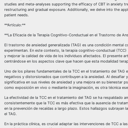
studies and meta-analyses supporting the efficacy of CBT in anxiety t
restructuring and gradual exposure. Additionally, we delve into the applic
patient needs.
**Artículo:**
**La Eficacia de la Terapia Cognitivo-Conductual en el Trastorno de An
El trastorno de ansiedad generalizada (TAG) es una condición mental co
experimentan. En este contexto, la terapia cognitivo-conductual (TCC
y mejorar la calidad de vida de los individuos afectados. El presente ar
centrándose en los aspectos clave que hacen que esta modalidad terap
Uno de los pilares fundamentales de la TCC en el tratamiento del TAG e
negativos y distorsionados que contribuyen a la ansiedad. Al desafiar y
significativa en sus niveles de ansiedad y una mejora en su bienestar p
como exposición en vivo o mediante la imaginación, es otra técnica esen
La efectividad de la TCC en el tratamiento del TAG se ha respaldado am
consistentemente que la TCC es más efectiva que la ausencia de tratam
en la prevención de recaídas a largo plazo. Estos hallazgos subrayan l
el TAG.
En la práctica clínica, es crucial adaptar las intervenciones de TCC a l