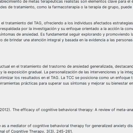
tablecimiento de metas terapéuticas realistas son elementos clave para el é
ades de tratamiento, como la farmacoterapia o la terapia de grupo, puede 
el tratamiento del TAG, ofreciendo a los individuos afectados estrategia
 respaldada por la investigación y su enfoque orientado a la acción la conv
 síntomas de ansiedad. Es fundamental seguir explorando y promoviendo l
o de brindar una atención integral y basada en la evidencia a las persona
ductual en el tratamiento del trastorno de ansiedad generalizada, destacan
 la exposición gradual. La personalización de las intervenciones y la inte
ptimizar los resultados en el TAG. La TCC se posiciona como un enfoque 
herramientas prácticas para superar sus síntomas y mejorar su bienestar e
. (2012). The efficacy of cognitive behavioral therapy: A review of meta-an
 as a mediator of cognitive behavioral therapy for generalized anxiety dis
nal of Cognitive Therapy, 3(3), 245-261.