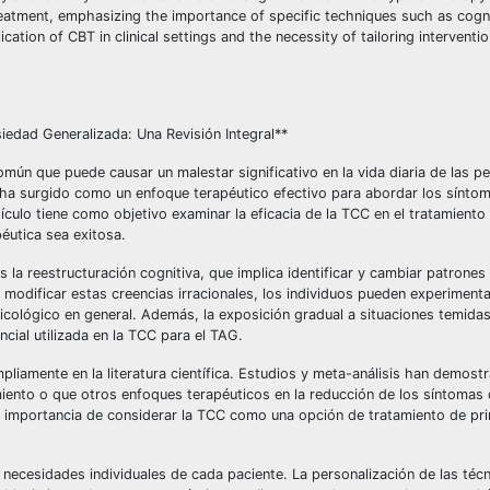
reatment, emphasizing the importance of specific techniques such as cogn
ation of CBT in clinical settings and the necessity of tailoring interventio
siedad Generalizada: Una Revisión Integral**
mún que puede causar un malestar significativo en la vida diaria de las p
) ha surgido como un enfoque terapéutico efectivo para abordar los sínto
tículo tiene como objetivo examinar la eficacia de la TCC en el tratamiento
éutica sea exitosa.
s la reestructuración cognitiva, que implica identificar y cambiar patrone
 modificar estas creencias irracionales, los individuos pueden experiment
sicológico en general. Además, la exposición gradual a situaciones temida
cial utilizada en la TCC para el TAG.
pliamente en la literatura científica. Estudios y meta-análisis han demost
iento o que otros enfoques terapéuticos en la reducción de los síntomas
a importancia de considerar la TCC como una opción de tratamiento de pri
as necesidades individuales de cada paciente. La personalización de las téc