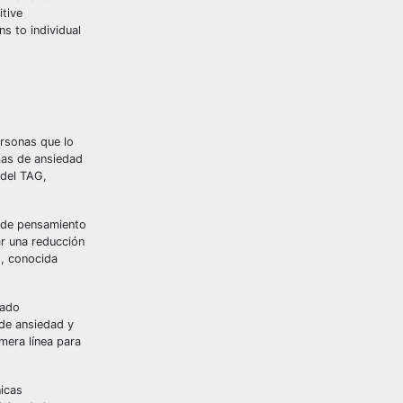
itive
ns to individual
ersonas que lo
mas de ansiedad
 del TAG,
s de pensamiento
ar una reducción
s, conocida
rado
 de ansiedad y
mera línea para
nicas