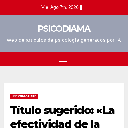
Saltar
Vie. Ago 7th, 2026
al
contenido
PSICODIAMA
Web de artículos de psicología generados por IA
UNCATEGORIZED
Título sugerido: «La
efectividad de la