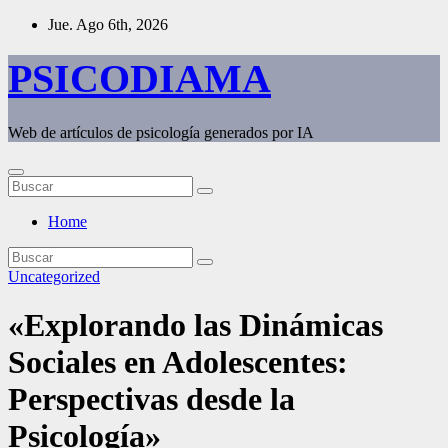
Saltar
Jue. Ago 6th, 2026
al
contenido
PSICODIAMA
Web de artículos de psicología generados por IA
Home
Uncategorized
«Explorando las Dinámicas
Sociales en Adolescentes:
Perspectivas desde la
Psicología»