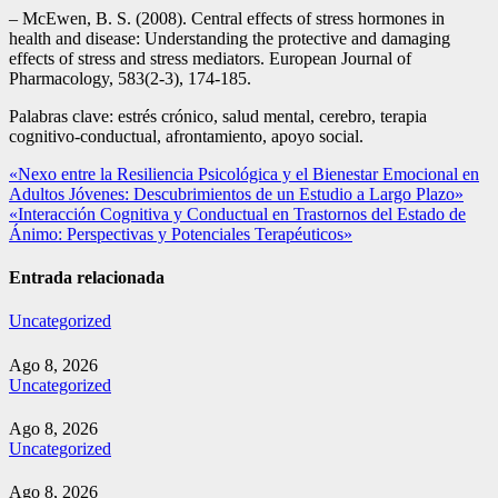
– McEwen, B. S. (2008). Central effects of stress hormones in
health and disease: Understanding the protective and damaging
effects of stress and stress mediators. European Journal of
Pharmacology, 583(2-3), 174-185.
Palabras clave: estrés crónico, salud mental, cerebro, terapia
cognitivo-conductual, afrontamiento, apoyo social.
Navegación
«Nexo entre la Resiliencia Psicológica y el Bienestar Emocional en
Adultos Jóvenes: Descubrimientos de un Estudio a Largo Plazo»
de
«Interacción Cognitiva y Conductual en Trastornos del Estado de
entradas
Ánimo: Perspectivas y Potenciales Terapéuticos»
Entrada relacionada
Uncategorized
Ago 8, 2026
Uncategorized
Ago 8, 2026
Uncategorized
Ago 8, 2026