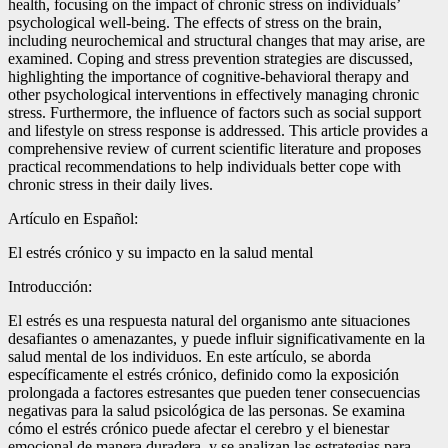
health, focusing on the impact of chronic stress on individuals’
psychological well-being. The effects of stress on the brain,
including neurochemical and structural changes that may arise, are
examined. Coping and stress prevention strategies are discussed,
highlighting the importance of cognitive-behavioral therapy and
other psychological interventions in effectively managing chronic
stress. Furthermore, the influence of factors such as social support
and lifestyle on stress response is addressed. This article provides a
comprehensive review of current scientific literature and proposes
practical recommendations to help individuals better cope with
chronic stress in their daily lives.
Artículo en Español:
El estrés crónico y su impacto en la salud mental
Introducción:
El estrés es una respuesta natural del organismo ante situaciones
desafiantes o amenazantes, y puede influir significativamente en la
salud mental de los individuos. En este artículo, se aborda
específicamente el estrés crónico, definido como la exposición
prolongada a factores estresantes que pueden tener consecuencias
negativas para la salud psicológica de las personas. Se examina
cómo el estrés crónico puede afectar el cerebro y el bienestar
emocional de manera duradera, y se analizan las estrategias para