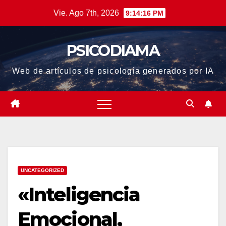
Saltar
Vie. Ago 7th, 2026
9:14:17 PM
al
contenido
PSICODIAMA
Web de artículos de psicología generados por IA
UNCATEGORIZED
«Inteligencia
Emocional,