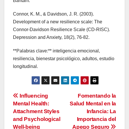
Bantam.
Connor, K. M., & Davidson, J. R. (2003).
Development of a new resilience scale: The
Connor-Davidson Resilience Scale (CD-RISC).
Depression and Anxiety, 18(2), 76-82.
**Palabras clave:** inteligencia emocional,
resiliencia, bienestar psicológico, adultos, estudio
longitudinal.
Navegación
Influencing
Fomentando la
Mental Health:
Salud Mental en la
de
Attachment Styles
Infancia: La
entradas
and Psychological
Importancia del
Well-being
Apego Seguro