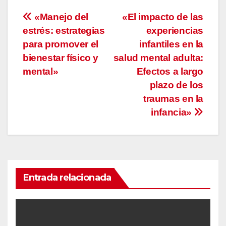
Navegación
«Manejo del
«El impacto de las
estrés: estrategias
experiencias
de
para promover el
infantiles en la
entradas
bienestar físico y
salud mental adulta:
mental»
Efectos a largo
plazo de los
traumas en la
infancia»
Entrada relacionada