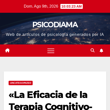
Saltar
Dom. Ago 9th, 2026
10:03:24 AM
al
contenido
PSICODIAMA
Web de artículos de psicología generados por IA
UNCATEGORIZED
«La Eficacia de la
Terapia Cognitivo-