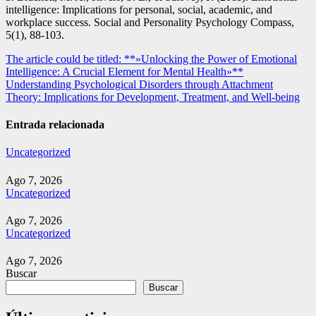
intelligence: Implications for personal, social, academic, and
workplace success. Social and Personality Psychology Compass,
5(1), 88-103.
Navegación
The article could be titled: **»Unlocking the Power of Emotional
Intelligence: A Crucial Element for Mental Health»**
de
Understanding Psychological Disorders through Attachment
entradas
Theory: Implications for Development, Treatment, and Well-being
Entrada relacionada
Uncategorized
Ago 7, 2026
Uncategorized
Ago 7, 2026
Uncategorized
Ago 7, 2026
Buscar
Buscar