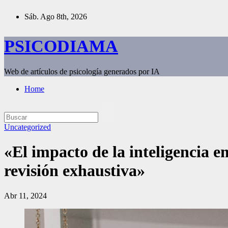
Saltar
Sáb. Ago 8th, 2026
al
contenido
PSICODIAMA
Web de artículos de psicología generados por IA
Home
Uncategorized
«El impacto de la inteligencia e
revisión exhaustiva»
Abr 11, 2024