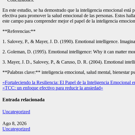
En este estudio, se ha demostrado que la inteligencia emocional está po
efectiva para promover la salud emocional de las personas. Estos halla
este campo para comprender mejor el papel de la inteligencia emocion
**Referencias:**
1. Salovey, P., & Mayer, J. D. (1990). Emotional intelligence. Imagina
2. Goleman, D. (1995). Emotional intelligence: Why it can matter m
3. Mayer, J. D., Salovey, P., & Caruso, D. R. (2004). Emotional intell
**Palabras clave:** inteligencia emocional, salud mental, bienestar ps
Navegación
«Fortaleciendo la Resiliencia: El Papel de la Inteligencia Emocional e
«TCC: un enfoque efectivo para reducir la ansiedad»
de
entradas
Entrada relacionada
Uncategorized
Ago 8, 2026
Uncategorized