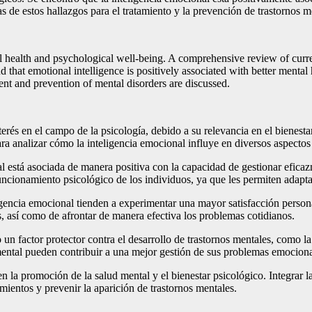
s de estos hallazgos para el tratamiento y la prevención de trastornos m
l health and psychological well-being. A comprehensive review of current
that emotional intelligence is positively associated with better mental h
ment and prevention of mental disorders are discussed.
rés en el campo de la psicología, debido a su relevancia en el bienestar
 para analizar cómo la inteligencia emocional influye en diversos aspectos
al está asociada de manera positiva con la capacidad de gestionar efic
cionamiento psicológico de los individuos, ya que les permiten adaptar
igencia emocional tienden a experimentar una mayor satisfacción persona
s, así como de afrontar de manera efectiva los problemas cotidianos.
un factor protector contra el desarrollo de trastornos mentales, como la 
 mental pueden contribuir a una mejor gestión de sus problemas emocional
 la promoción de la salud mental y el bienestar psicológico. Integrar l
amientos y prevenir la aparición de trastornos mentales.