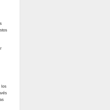
s
estos
r
 los
ravés
las