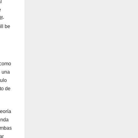
l
e
f-
ll be
 como
o una
culo
to de
teoría
unda
 Ambas
ar