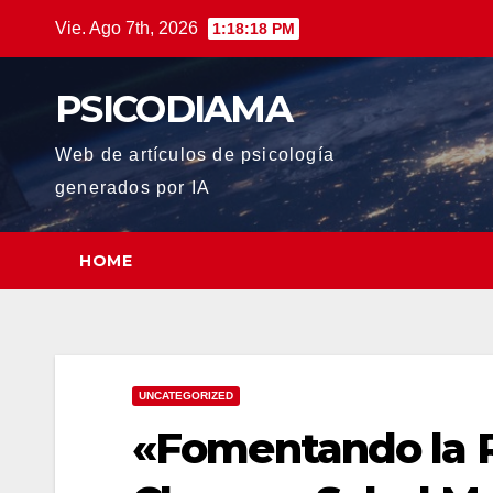
Saltar
Vie. Ago 7th, 2026
1:18:19 PM
al
contenido
PSICODIAMA
Web de artículos de psicología
generados por IA
HOME
UNCATEGORIZED
«Fomentando la R