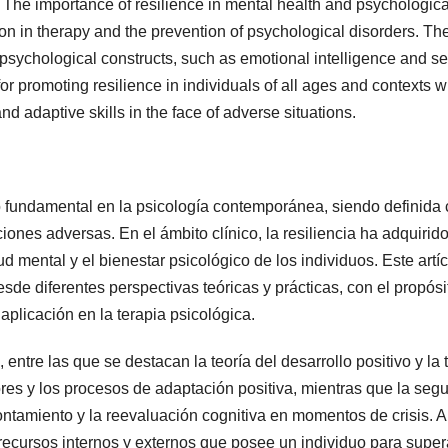
 The importance of resilience in mental health and psychologica
tion in therapy and the prevention of psychological disorders. Th
psychological constructs, such as emotional intelligence and sel
 for promoting resilience in individuals of all ages and contexts wi
d adaptive skills in the face of adverse situations.
o fundamental en la psicología contemporánea, siendo definida
ones adversas. En el ámbito clínico, la resiliencia ha adquirid
d mental y el bienestar psicológico de los individuos. Este artí
sde diferentes perspectivas teóricas y prácticas, con el propósi
aplicación en la terapia psicológica.
 entre las que se destacan la teoría del desarrollo positivo y la 
tores y los procesos de adaptación positiva, mientras que la seg
rontamiento y la reevaluación cognitiva en momentos de crisis.
s recursos internos y externos que posee un individuo para super