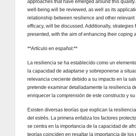
approaches that have emerged around this quality.
well-being will be reviewed, as well as its applica
relationship between resilience and other relevant 
efficacy, will be discussed. Additionally, strategies
presented, with the aim of enhancing their coping an
**Artículo en español:**
La resiliencia se ha establecido como un element
la capacidad de adaptarse y sobreponerse a situaci
relevancia creciente debido a su impacto en la salu
pretende examinar detalladamente la resiliencia de
enriquecer la comprensión de este constructo y su 
Existen diversas teorías que explican la resiliencia,
del estrés. La primera enfatiza los factores protec
se centra en la importancia de la capacidad de af
teorías coinciden en resaltar la importancia de lo