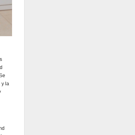
s
ud
 Se
 y la
y
and