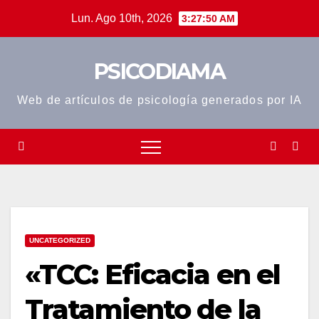
Saltar
Lun. Ago 10th, 2026
3:27:50 AM
al
contenido
PSICODIAMA
Web de artículos de psicología generados por IA
UNCATEGORIZED
«TCC: Eficacia en el
Tratamiento de la