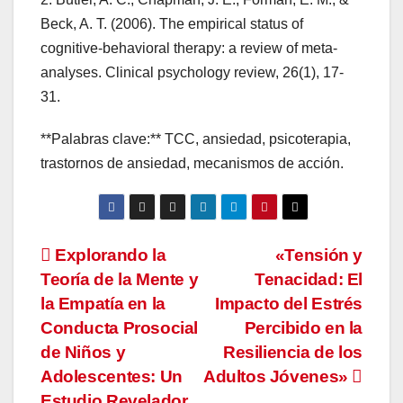
Beck, A. T. (2006). The empirical status of
cognitive-behavioral therapy: a review of meta-
analyses. Clinical psychology review, 26(1), 17-
31.
**Palabras clave:** TCC, ansiedad, psicoterapia,
trastornos de ansiedad, mecanismos de acción.
Navegación
Explorando la
«Tensión y
Teoría de la Mente y
Tenacidad: El
de
la Empatía en la
Impacto del Estrés
entradas
Conducta Prosocial
Percibido en la
de Niños y
Resiliencia de los
Adolescentes: Un
Adultos Jóvenes»
Estudio Revelador