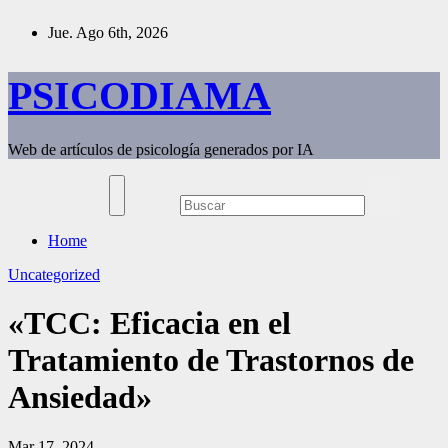
Saltar
Jue. Ago 6th, 2026
al
contenido
PSICODIAMA
Web de artículos de psicología generados por IA
Home
Uncategorized
«TCC: Eficacia en el
Tratamiento de Trastornos de
Ansiedad»
Mar 17, 2024