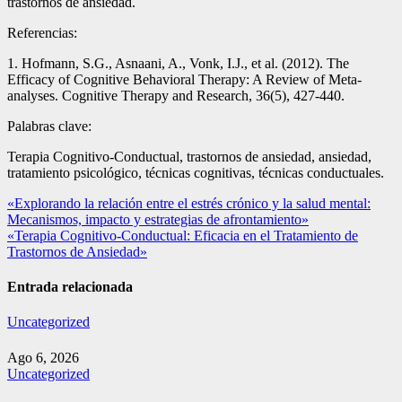
trastornos de ansiedad.
Referencias:
1. Hofmann, S.G., Asnaani, A., Vonk, I.J., et al. (2012). The
Efficacy of Cognitive Behavioral Therapy: A Review of Meta-
analyses. Cognitive Therapy and Research, 36(5), 427-440.
Palabras clave:
Terapia Cognitivo-Conductual, trastornos de ansiedad, ansiedad,
tratamiento psicológico, técnicas cognitivas, técnicas conductuales.
Navegación
«Explorando la relación entre el estrés crónico y la salud mental:
Mecanismos, impacto y estrategias de afrontamiento»
de
«Terapia Cognitivo-Conductual: Eficacia en el Tratamiento de
entradas
Trastornos de Ansiedad»
Entrada relacionada
Uncategorized
Ago 6, 2026
Uncategorized