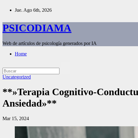
Saltar
Jue. Ago 6th, 2026
al
contenido
PSICODIAMA
Web de artículos de psicología generados por IA
Home
Uncategorized
**»Terapia Cognitivo-Conductua
Ansiedad»**
Mar 15, 2024