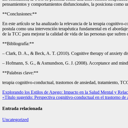
pensamientos y comportamientos disfuncionales, la posiciona como una
**Conclusiones:**
En este artículo se ha analizado la relevancia de la terapia cognitivo-
postula como una intervención terapéutica fundamental en el abordaje 
de la TCC para mejorar la calidad de vida de las personas que sufren 
**Bibliografía:**
– Clark, D. A., & Beck, A. T. (2010). Cognitive therapy of anxiety dis
– Hofmann, S. G., & Asmundson, G. J. (2008). Acceptance and mindfu
**Palabras clave:**
terapia cognitivo-conductual, trastornos de ansiedad, tratamiento, T
Navegación
Explorando los Estilos de Apego: Impacto en la Salud Mental y Relac
«Título sugerido: Perspectiva cognitivo-conductual en el trastorno de 
de
entradas
Entrada relacionada
Uncategorized