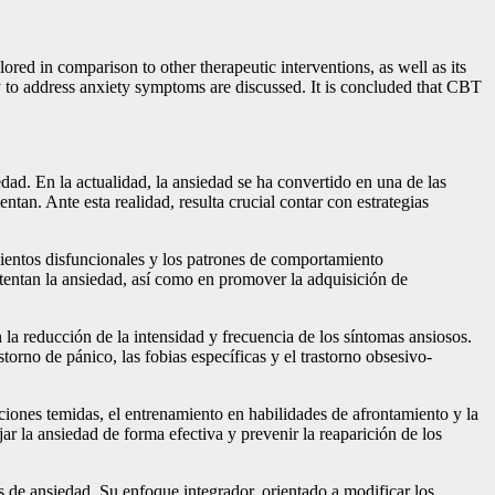
red in comparison to other therapeutic interventions, as well as its
py to address anxiety symptoms are discussed. It is concluded that CBT
dad. En la actualidad, la ansiedad se ha convertido en una de las
tan. Ante esta realidad, resulta crucial contar con estrategias
ientos disfuncionales y los patrones de comportamiento
ustentan la ansiedad, así como en promover la adquisición de
la reducción de la intensidad y frecuencia de los síntomas ansiosos.
orno de pánico, las fobias específicas y el trastorno obsesivo-
ciones temidas, el entrenamiento en habilidades de afrontamiento y la
r la ansiedad de forma efectiva y prevenir la reaparición de los
s de ansiedad. Su enfoque integrador, orientado a modificar los