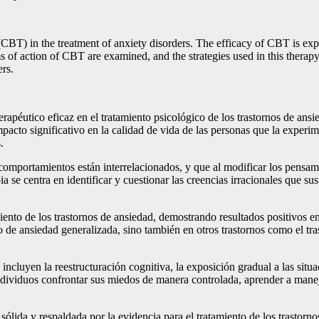
(CBT) in the treatment of anxiety disorders. The efficacy of CBT is explo
ms of action of CBT are examined, and the strategies used in this thera
ers.
péutico eficaz en el tratamiento psicológico de los trastornos de ansie
cto significativo en la calidad de vida de las personas que la experimen
.
omportamientos están interrelacionados, y que al modificar los pensam
ia se centra en identificar y cuestionar las creencias irracionales que s
ento de los trastornos de ansiedad, demostrando resultados positivos en 
 de ansiedad generalizada, sino también en otros trastornos como el trast
ncluyen la reestructuración cognitiva, la exposición gradual a las situa
individuos confrontar sus miedos de manera controlada, aprender a maneja
lida y respaldada por la evidencia para el tratamiento de los trastorno