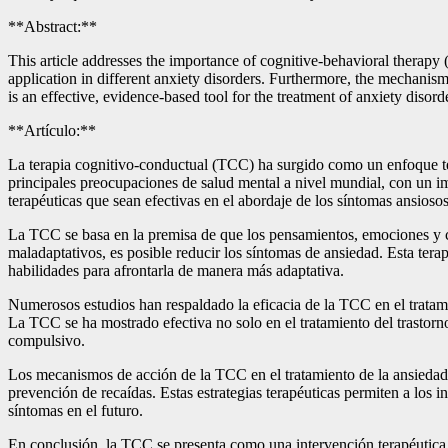
**Abstract:**
This article addresses the importance of cognitive-behavioral therapy 
application in different anxiety disorders. Furthermore, the mechanis
is an effective, evidence-based tool for the treatment of anxiety disord
**Artículo:**
La terapia cognitivo-conductual (TCC) ha surgido como un enfoque tera
principales preocupaciones de salud mental a nivel mundial, con un impa
terapéuticas que sean efectivas en el abordaje de los síntomas ansiosos
La TCC se basa en la premisa de que los pensamientos, emociones y c
maladaptativos, es posible reducir los síntomas de ansiedad. Esta terap
habilidades para afrontarla de manera más adaptativa.
Numerosos estudios han respaldado la eficacia de la TCC en el tratami
La TCC se ha mostrado efectiva no solo en el tratamiento del trastorno
compulsivo.
Los mecanismos de acción de la TCC en el tratamiento de la ansiedad i
prevención de recaídas. Estas estrategias terapéuticas permiten a los 
síntomas en el futuro.
En conclusión, la TCC se presenta como una intervención terapéutica só