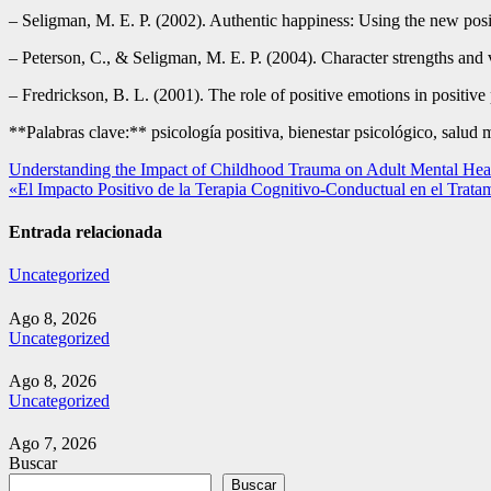
– Seligman, M. E. P. (2002). Authentic happiness: Using the new positi
– Peterson, C., & Seligman, M. E. P. (2004). Character strengths and 
– Fredrickson, B. L. (2001). The role of positive emotions in positi
**Palabras clave:** psicología positiva, bienestar psicológico, salud m
Navegación
Understanding the Impact of Childhood Trauma on Adult Mental Hea
«El Impacto Positivo de la Terapia Cognitivo-Conductual en el Trata
de
entradas
Entrada relacionada
Uncategorized
Ago 8, 2026
Uncategorized
Ago 8, 2026
Uncategorized
Ago 7, 2026
Buscar
Buscar