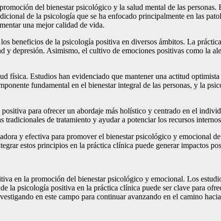
moción del bienestar psicológico y la salud mental de las personas. Est
radicional de la psicología que se ha enfocado principalmente en las patol
omentar una mejor calidad de vida.
s beneficios de la psicología positiva en diversos ámbitos. La práctica 
ad y depresión. Asimismo, el cultivo de emociones positivas como la ale
lud física. Estudios han evidenciado que mantener una actitud optimista 
nente fundamental en el bienestar integral de las personas, y la psico
gía positiva para ofrecer un abordaje más holístico y centrado en el indiv
 tradicionales de tratamiento y ayudar a potenciar los recursos internos 
vadora y efectiva para promover el bienestar psicológico y emocional de
egrar estos principios en la práctica clínica puede generar impactos pos
sitiva en la promoción del bienestar psicológico y emocional. Los estudi
s de la psicología positiva en la práctica clínica puede ser clave para of
investigando en este campo para continuar avanzando en el camino hacia 