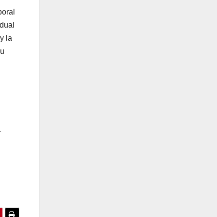
boral
idual
y la
su
r