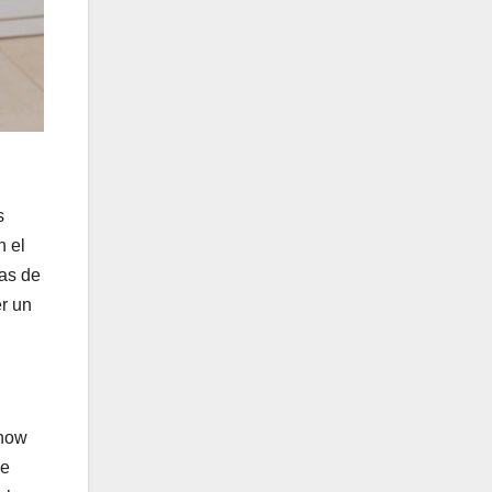
s
n el
cas de
er un
 how
he