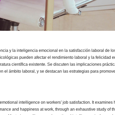
iencia y la inteligencia emocional en la satisfacción laboral de lo
ológicas pueden afectar el rendimiento laboral y la felicidad e
eratura científica existente. Se discuten las implicaciones prácti
 en el ámbito laboral, y se destacan las estrategias para promov
 emotional intelligence on workers’ job satisfaction. It examines
rmance and happiness at work, through an exhaustive study of t