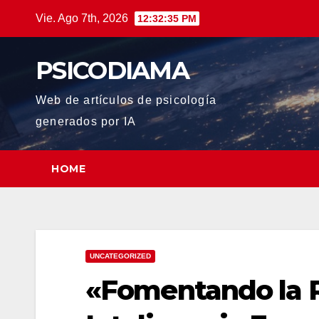
Saltar
Vie. Ago 7th, 2026
12:32:37 PM
al
contenido
PSICODIAMA
Web de artículos de psicología
generados por IA
HOME
UNCATEGORIZED
«Fomentando la Re