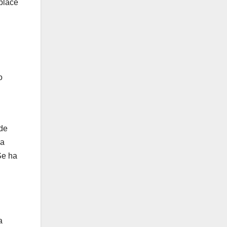
kplace
o
l
 de
ia
Se ha
a