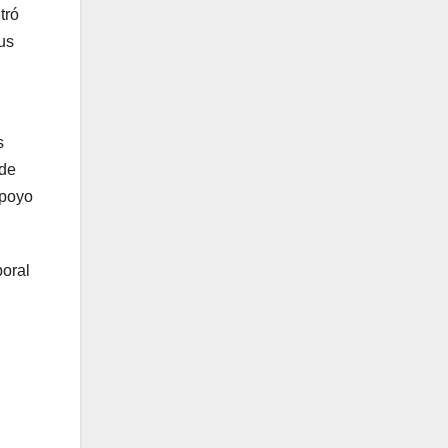
tró
us
s
 de
apoyo
boral