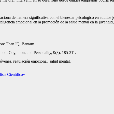
 mejorar, intervenir en su desarrollo desde edades tempranas podría ser u
laciona de manera significativa con el bienestar psicológico en adulto
nteligencia emocional en la promoción de la salud mental en la juventud,
More Than IQ. Bantam.
tion, Cognition, and Personality, 9(3), 185-211.
 jóvenes, regulación emocional, salud mental.
isis Científico»