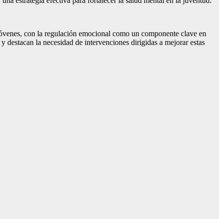
na estrategia efectiva para fortalecer la salud mental en la juventud.
s jóvenes, con la regulación emocional como un componente clave en
 y destacan la necesidad de intervenciones dirigidas a mejorar estas