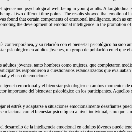
telligence and psychological well-being in young adults. A longitudina
ing at two different time points. The results showed that emotional inte
 was found that certain components of emotional intelligence, such as em
romoting the development of emotional intelligence in the promotion of 
gía contemporánea, y su relación con el bienestar psicológico ha sido a
estar psicológico en adultos jóvenes, un grupo de población en el que el 
tes adultos jóvenes, tanto hombres como mujeres, que completaron medid
participantes respondieron a cuestionarios estandarizados que evaluaban 
nal y el uso de emociones.
nteligencia emocional y el bienestar psicológico en ambos momentos de e
or importante del bienestar psicológico en los participantes. Aquello
r el estrés y adaptarse a situaciones emocionalmente desafiantes puede 
e relaciona con el bienestar psicológico a nivel individual, sino que tam
l desarrollo de la inteligencia emocional en adultos jóvenes puede tene