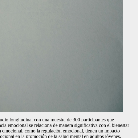
studio longitudinal con una muestra de 300 participantes que
cia emocional se relaciona de manera significativa con el bienestar
ia emocional, como la regulación emocional, tienen un impacto
emocional en la promoción de la salud mental en adultos jóvenes.