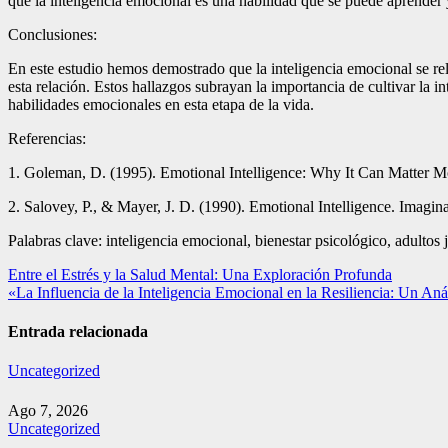
que la inteligencia emocional es una habilidad que se puede aprender y
Conclusiones:
En este estudio hemos demostrado que la inteligencia emocional se re
esta relación. Estos hallazgos subrayan la importancia de cultivar la i
habilidades emocionales en esta etapa de la vida.
Referencias:
1. Goleman, D. (1995). Emotional Intelligence: Why It Can Matter 
2. Salovey, P., & Mayer, J. D. (1990). Emotional Intelligence. Imagina
Palabras clave: inteligencia emocional, bienestar psicológico, adultos
Navegación
Entre el Estrés y la Salud Mental: Una Exploración Profunda
«La Influencia de la Inteligencia Emocional en la Resiliencia: Un Anál
de
entradas
Entrada relacionada
Uncategorized
Ago 7, 2026
Uncategorized