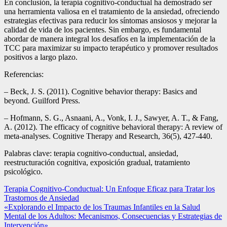
En conclusión, la terapia cognitivo-conductual ha demostrado ser
una herramienta valiosa en el tratamiento de la ansiedad, ofreciendo
estrategias efectivas para reducir los síntomas ansiosos y mejorar la
calidad de vida de los pacientes. Sin embargo, es fundamental
abordar de manera integral los desafíos en la implementación de la
TCC para maximizar su impacto terapéutico y promover resultados
positivos a largo plazo.
Referencias:
– Beck, J. S. (2011). Cognitive behavior therapy: Basics and
beyond. Guilford Press.
– Hofmann, S. G., Asnaani, A., Vonk, I. J., Sawyer, A. T., & Fang,
A. (2012). The efficacy of cognitive behavioral therapy: A review of
meta-analyses. Cognitive Therapy and Research, 36(5), 427-440.
Palabras clave: terapia cognitivo-conductual, ansiedad,
reestructuración cognitiva, exposición gradual, tratamiento
psicológico.
Navegación
Terapia Cognitivo-Conductual: Un Enfoque Eficaz para Tratar los
Trastornos de Ansiedad
de
«Explorando el Impacto de los Traumas Infantiles en la Salud
entradas
Mental de los Adultos: Mecanismos, Consecuencias y Estrategias de
Intervención»