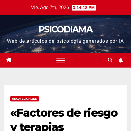
Saltar
Vie. Ago 7th, 2026
3:14:19 PM
al
contenido
PSICODIAMA
Web de artículos de psicología generados por IA
UNCATEGORIZED
«Factores de riesgo
y terapias