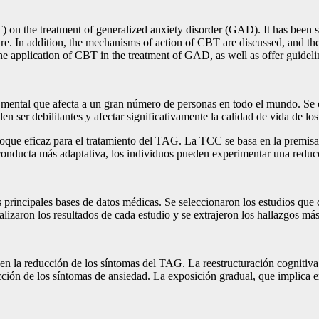
BT) on the treatment of generalized anxiety disorder (GAD). It has be
re. In addition, the mechanisms of action of CBT are discussed, and the 
he application of CBT in the treatment of GAD, as well as offer guidelin
mental que afecta a un gran número de personas en todo el mundo. Se ca
 ser debilitantes y afectar significativamente la calidad de vida de lo
que eficaz para el tratamiento del TAG. La TCC se basa en la premisa 
conducta más adaptativa, los individuos pueden experimentar una reducc
las principales bases de datos médicas. Se seleccionaron los estudios que
izaron los resultados de cada estudio y se extrajeron los hallazgos más
 en la reducción de los síntomas del TAG. La reestructuración cognitiva
cción de los síntomas de ansiedad. La exposición gradual, que implica 