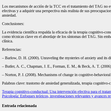
Los mecanismos de acción de la TCC en el tratamiento del TAG no es
efectivas y a adquirir una perspectiva más realista de sus preocupacio
ansiedad.
Conclusiones:
La evidencia científica respalda la eficacia de la terapia cognitivo-co
como técnicas clave en el abordaje de los síntomas del TAG. Sin emba
clínica.
Referencias:
– Barlow, D. H. (2000). Unraveling the mysteries of anxiety and its 
– Butler, A. C., Chapman, J. E., Forman, E. M., & Beck, A. T. (2006)
– Norton, P. J. (2008). Mechanisms of change in cognitive-behavioral 
Palabras clave: trastorno de ansiedad generalizada, terapia cognitivo-c
Navegación
Terapia cognitivo-conductual: Una intervención efectiva para el tratam
Psicología: Enfoques teóricos, investigaciones relevantes y avances re
de
entradas
Entrada relacionada