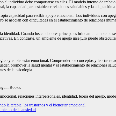
mo el individuo debe comportarse en ellas. El modelo interno de trabajo
l, la capacidad para establecer relaciones saludables y la adaptación a 
 propia capacidad para recibir apoyo emocional. Los individuos con ape
eguro se asocian con dificultades en el establecimiento de relaciones ín
 la identidad. Cuando los cuidadores principales brindan un ambiente se
ificativas. En contraste, un ambiente de apego inseguro puede obstaculiza
ógico y el bienestar emocional. Comprender los conceptos y teorías rela
pueden promover la salud mental y el establecimiento de relaciones sal
ntes de la psicología.
enguin Books.
emocional, relaciones interpersonales, identidad, teoría del apego, model
do la terapia, los trastornos y el bienestar emocional
amiento de la ansiedad