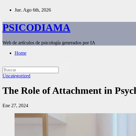
Saltar
Jue. Ago 6th, 2026
al
contenido
PSICODIAMA
Web de artículos de psicología generados por IA
Home
Uncategorized
The Role of Attachment in Psyc
Ene 27, 2024