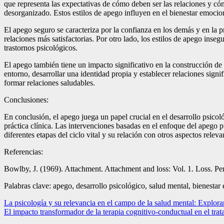
que representa las expectativas de cómo deben ser las relaciones y có
desorganizado. Estos estilos de apego influyen en el bienestar emociona
El apego seguro se caracteriza por la confianza en los demás y en la
relaciones más satisfactorias. Por otro lado, los estilos de apego ins
trastornos psicológicos.
El apego también tiene un impacto significativo en la construcción de
entorno, desarrollar una identidad propia y establecer relaciones sign
formar relaciones saludables.
Conclusiones:
En conclusión, el apego juega un papel crucial en el desarrollo psicol
práctica clínica. Las intervenciones basadas en el enfoque del apego 
diferentes etapas del ciclo vital y su relación con otros aspectos releva
Referencias:
Bowlby, J. (1969). Attachment. Attachment and loss: Vol. 1. Loss. P
Palabras clave: apego, desarrollo psicológico, salud mental, bienestar 
Navegación
La psicología y su relevancia en el campo de la salud mental: Exploran
El impacto transformador de la terapia cognitivo-conductual en el trat
de