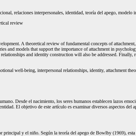
onal, relaciones interpersonales, identidad, teoría del apego, modelo int
etical review
evelopment. A theoretical review of fundamental concepts of attachment, i
ries and models that support the importance of attachment in psycholog
relationships and identity construction will also be addressed. Finally,
nal well-being, interpersonal relationships, identity, attachment theor
umano. Desde el nacimiento, los seres humanos establecen lazos emocion
ntidad. El objetivo de este artículo es examinar diversos aspectos del 
r principal y el niño. Según la teoría del apego de Bowlby (1969), esta 