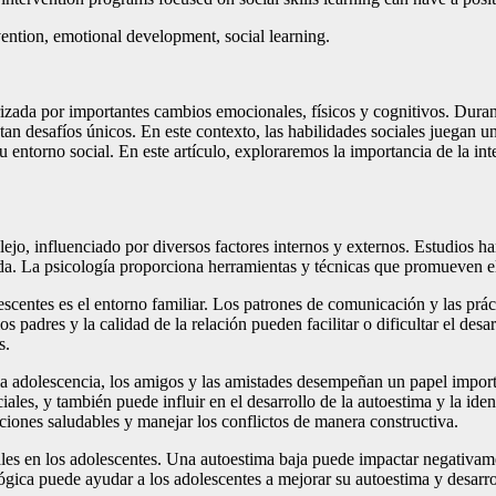
vention, emotional development, social learning.
rizada por importantes cambios emocionales, físicos y cognitivos. Duran
tan desafíos únicos. En este contexto, las habilidades sociales juegan 
u entorno social. En este artículo, exploraremos la importancia de la int
ejo, influenciado por diversos factores internos y externos. Estudios ha
a. La psicología proporciona herramientas y técnicas que promueven el 
lescentes es el entorno familiar. Los patrones de comunicación y las prá
s padres y la calidad de la relación pueden facilitar o dificultar el desar
s.
la adolescencia, los amigos y las amistades desempeñan un papel importa
iales, y también puede influir en el desarrollo de la autoestima y la ide
aciones saludables y manejar los conflictos de manera constructiva.
iales en los adolescentes. Una autoestima baja puede impactar negativam
lógica puede ayudar a los adolescentes a mejorar su autoestima y desarro