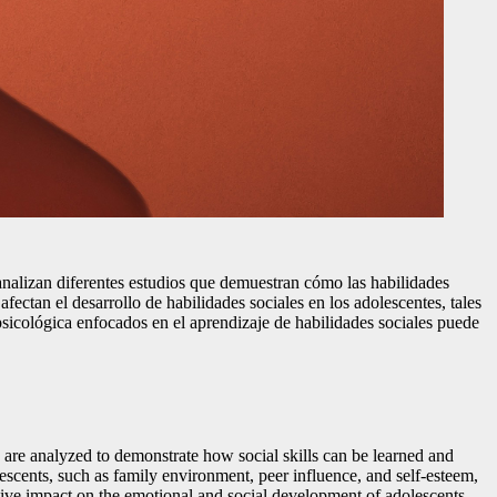
e analizan diferentes estudios que demuestran cómo las habilidades
ectan el desarrollo de habilidades sociales en los adolescentes, tales
sicológica enfocados en el aprendizaje de habilidades sociales puede
es are analyzed to demonstrate how social skills can be learned and
lescents, such as family environment, peer influence, and self-esteem,
itive impact on the emotional and social development of adolescents.