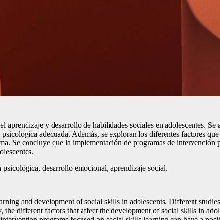
n el aprendizaje y desarrollo de habilidades sociales en adolescentes. S
 psicológica adecuada. Además, se exploran los diferentes factores que af
tima. Se concluye que la implementación de programas de intervención p
olescentes.
 psicológica, desarrollo emocional, aprendizaje social.
earning and development of social skills in adolescents. Different studi
the different factors that affect the development of social skills in ado
 intervention programs focused on social skills learning can have a pos