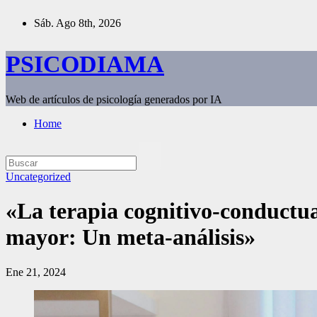
Saltar
Sáb. Ago 8th, 2026
al
contenido
PSICODIAMA
Web de artículos de psicología generados por IA
Home
Uncategorized
«La terapia cognitivo-conductual
mayor: Un meta-análisis»
Ene 21, 2024