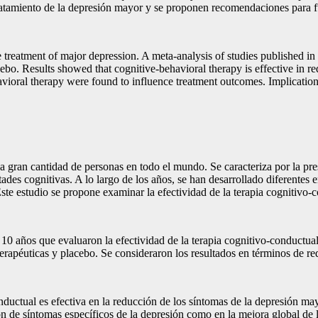
 tratamiento de la depresión mayor y se proponen recomendaciones para f
 treatment of major depression. A meta-analysis of studies published in
ebo. Results showed that cognitive-behavioral therapy is effective in 
vioral therapy were found to influence treatment outcomes. Implications
ran cantidad de personas en todo el mundo. Se caracteriza por la prese
ltades cognitivas. A lo largo de los años, se han desarrollado diferentes 
te estudio se propone examinar la efectividad de la terapia cognitivo-c
 10 años que evaluaron la efectividad de la terapia cognitivo-conductua
erapéuticas y placebo. Se consideraron los resultados en términos de re
onductual es efectiva en la reducción de los síntomas de la depresión m
n de síntomas específicos de la depresión como en la mejora global de l