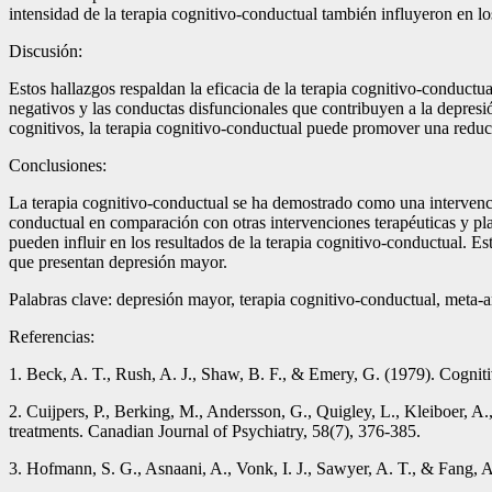
intensidad de la terapia cognitivo-conductual también influyeron en lo
Discusión:
Estos hallazgos respaldan la eficacia de la terapia cognitivo-conductu
negativos y las conductas disfuncionales que contribuyen a la depresi
cognitivos, la terapia cognitivo-conductual puede promover una reduc
Conclusiones:
La terapia cognitivo-conductual se ha demostrado como una intervención
conductual en comparación con otras intervenciones terapéuticas y pla
pueden influir en los resultados de la terapia cognitivo-conductual. E
que presentan depresión mayor.
Palabras clave: depresión mayor, terapia cognitivo-conductual, meta-aná
Referencias:
1. Beck, A. T., Rush, A. J., Shaw, B. F., & Emery, G. (1979). Cogniti
2. Cuijpers, P., Berking, M., Andersson, G., Quigley, L., Kleiboer, A
treatments. Canadian Journal of Psychiatry, 58(7), 376-385.
3. Hofmann, S. G., Asnaani, A., Vonk, I. J., Sawyer, A. T., & Fang, 