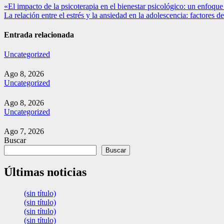
Navegación
«El impacto de la psicoterapia en el bienestar psicológico: un enfoque
La relación entre el estrés y la ansiedad en la adolescencia: factores 
de
entradas
Entrada relacionada
Uncategorized
Ago 8, 2026
Uncategorized
Ago 8, 2026
Uncategorized
Ago 7, 2026
Buscar
Buscar
Últimas noticias
(sin título)
(sin título)
(sin título)
(sin título)