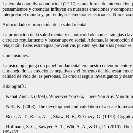
La terapia cognitivo-conductual (TCC) es una forma de intervención ps
pensamientos y creencias influyen en nuestras emociones y comportami
interpretar el mundo y, por ende, sus emociones asociadas. Numerosos 
Autocuidado y promoción de la salud mental:
La promoción de la salud mental y el autocuidado son estrategias clav
ejercicio regularmente y buscar apoyo social. Además, la promoción de
relajación. Estas estrategias preventivas pueden ayudar a las personas
Conclusiones:
La psicología juega un papel fundamental en nuestro entendimiento y 
el manejo de las emociones negativas y el fomento del bienestar emoci
calidad de vida de las personas. Es crucial seguir investigando y des
Bibliografía:
– Kabat-Zinn, J. (1994). Wherever You Go, There You Are: Mindfuln
– Neff, K. (2003). The development and validation of a scale to measu
– Beck, A. T., Rush, A. J., Shaw, B. F., & Emery, G. (1979). Cogniti
– Hofmann, S. G., Sawyer, A. T., Witt, A. A., & Oh, D. (2010). The e
169-183.