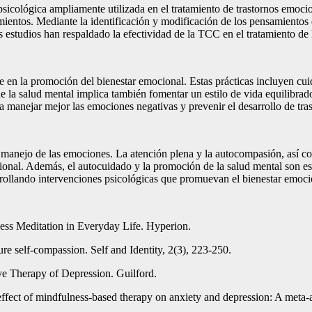
icológica ampliamente utilizada en el tratamiento de trastornos emocion
entos. Mediante la identificación y modificación de los pensamientos 
estudios han respaldado la efectividad de la TCC en el tratamiento de l
e en la promoción del bienestar emocional. Estas prácticas incluyen cui
 la salud mental implica también fomentar un estilo de vida equilibrad
 a manejar mejor las emociones negativas y prevenir el desarrollo de tr
manejo de las emociones. La atención plena y la autocompasión, así com
onal. Además, el autocuidado y la promoción de la salud mental son est
arrollando intervenciones psicológicas que promuevan el bienestar emocio
ess Meditation in Everyday Life. Hyperion.
re self-compassion. Self and Identity, 2(3), 223-250.
ve Therapy of Depression. Guilford.
ffect of mindfulness-based therapy on anxiety and depression: A meta-a