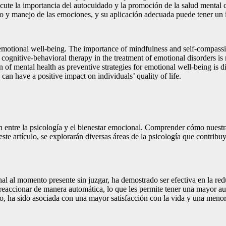
scute la importancia del autocuidado y la promoción de la salud mental 
 y manejo de las emociones, y su aplicación adecuada puede tener un im
 emotional well-being. The importance of mindfulness and self-compassi
of cognitive-behavioral therapy in the treatment of emotional disorders i
on of mental health as preventive strategies for emotional well-being is 
an have a positive impact on individuals’ quality of life.
ión entre la psicología y el bienestar emocional. Comprender cómo nuest
n este artículo, se explorarán diversas áreas de la psicología que contr
l al momento presente sin juzgar, ha demostrado ser efectiva en la reduc
n reaccionar de manera automática, lo que les permite tener una mayor 
o, ha sido asociada con una mayor satisfacción con la vida y una menor 