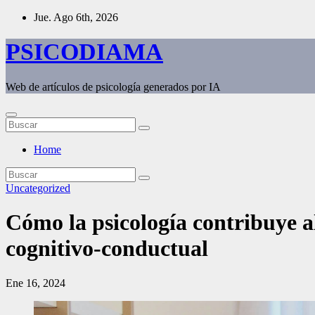
Saltar
Jue. Ago 6th, 2026
al
contenido
PSICODIAMA
Web de artículos de psicología generados por IA
Home
Uncategorized
Cómo la psicología contribuye a
cognitivo-conductual
Ene 16, 2024