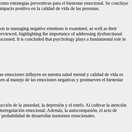
como estrategias preventivas para el bienestar emocional. Se concluye
pacto positivo en la calidad de vida de las personas.
on in managing negative emotions is examined, as well as their
s reviewed, highlighting the importance of addressing dysfunctional
discussed. It is concluded that psychology plays a fundamental role in
ras emociones influyen en nuestra salud mental y calidad de vida es
ibuyen al manejo de las emociones negativas y promueven el bienestar
ción de la ansiedad, la depresión y el estrés. Al cultivar la atención
autorregulación emocional. Además, la autocompasión, el acto de
probabilidad de desarrollar trastornos emocionales.