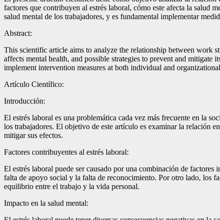
factores que contribuyen al estrés laboral, cómo este afecta la salud me
salud mental de los trabajadores, y es fundamental implementar medida
Abstract:
This scientific article aims to analyze the relationship between work s
affects mental health, and possible strategies to prevent and mitigate i
implement intervention measures at both individual and organizational
Artículo Científico:
Introducción:
El estrés laboral es una problemática cada vez más frecuente en la so
los trabajadores. El objetivo de este artículo es examinar la relación en
mitigar sus efectos.
Factores contribuyentes al estrés laboral:
El estrés laboral puede ser causado por una combinación de factores indi
falta de apoyo social y la falta de reconocimiento. Por otro lado, los f
equilibrio entre el trabajo y la vida personal.
Impacto en la salud mental:
El estrés laboral puede tener diversas consecuencias negativas en la s