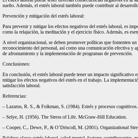
sueño. Además, el estrés laboral también puede contribuir al desarrol
Prevención y mitigación del estrés laboral:
Para prevenir y mitigar los efectos negativos del estrés laboral, es im
como la relajación, la meditación y el ejercicio físico. Además, es es
A nivel organizacional, se deben promover políticas que fomenten un am
reconocimiento del personal, así como una comunicación efectiva y ap
de afrontamiento y la implementación de programas de prevención.
Conclusiones:
En conclusión, el estrés laboral puede tener un impacto significativo
mitigar los efectos negativos del estrés en el trabajo. La implementac
satisfacción laboral.
Referencias:
– Lazarus, R. S., & Folkman, S. (1984). Estrés y procesos cognitivos
– Selye, H. (1956). The Stress of Life. McGraw-Hill Education.
– Cooper, C., Dewe, P., & O’Driscoll, M. (2001). Organizational Stre
Palabras clave: estrés laboral, salud mental, factores contribuyentes, 