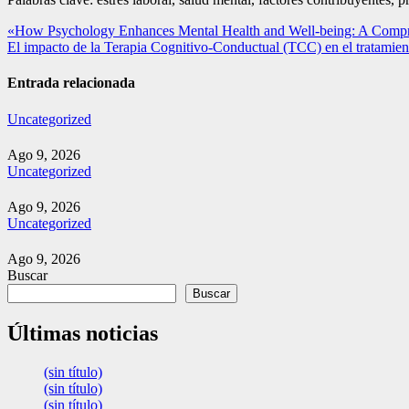
Navegación
«How Psychology Enhances Mental Health and Well-being: A Compr
El impacto de la Terapia Cognitivo-Conductual (TCC) en el tratamiento
de
entradas
Entrada relacionada
Uncategorized
Ago 9, 2026
Uncategorized
Ago 9, 2026
Uncategorized
Ago 9, 2026
Buscar
Buscar
Últimas noticias
(sin título)
(sin título)
(sin título)