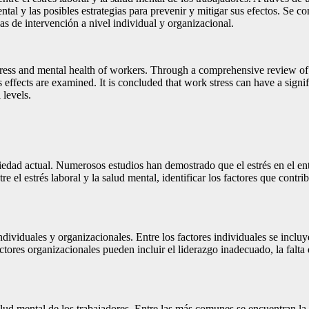
ntal y las posibles estrategias para prevenir y mitigar sus efectos. Se c
s de intervención a nivel individual y organizacional.
tress and mental health of workers. Through a comprehensive review of the
ts effects are examined. It is concluded that work stress can have a signif
 levels.
ciedad actual. Numerosos estudios han demostrado que el estrés en el en
tre el estrés laboral y la salud mental, identificar los factores que contr
viduales y organizacionales. Entre los factores individuales se incluyen 
actores organizacionales pueden incluir el liderazgo inadecuado, la falta
alud mental de los trabajadores. Entre las más comunes se encuentran la 