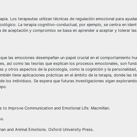
pia. Los terapeutas utilizan técnicas de regulación emocional para ayudar
ológico. La terapia cognitivo-conductual, por ejemplo, se centra en ident
a de aceptación y compromiso se basa en aprender a aceptar y tolerar la
o que las emociones desempeñan un papel crucial en el comportamiento hu
nes, así como las teorías que explican los procesos emocionales, son fun
es y otros aspectos de la psicología, como la cognición y la personalidad
ién tiene aplicaciones prácticas en el ámbito de la terapia, donde las t
de los individuos. Se espera que futuras investigaciones sigan explorando 
mpo.
s to Improve Communication and Emotional Life. Macmillan.
ss.
man and Animal Emotions. Oxford University Press.