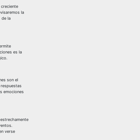
 creciente
evisaremos la
 de la
ermite
ciones es la
ico.
nes son el
s respuestas
las emociones
n estrechamente
ventos.
en verse