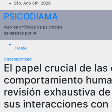
Saltar
Sáb. Ago 8th, 2026
al
PSICODIAMA
contenido
Web de artículos de psicología
generados por IA
Home
Uncategorized
El papel crucial de la
comportamiento human
revisión exhaustiva de
sus interacciones con 