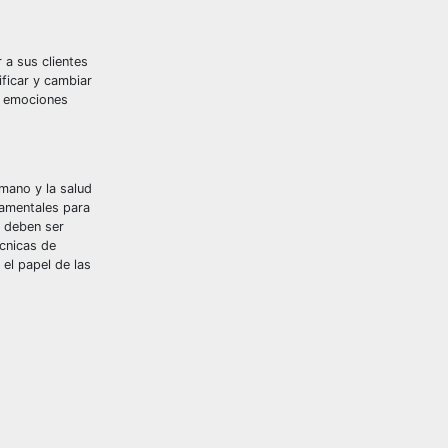
 a sus clientes
ificar y cambiar
s emociones
mano y la salud
damentales para
, deben ser
écnicas de
el papel de las