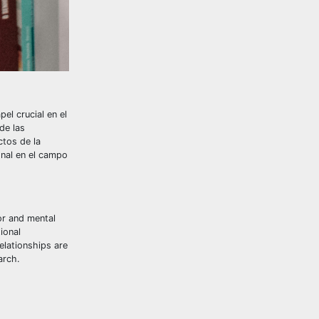
el crucial en el
de las
ctos de la
onal en el campo
or and mental
ional
elationships are
arch.