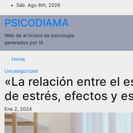
Saltar
Sáb. Ago 8th, 2026
al
contenido
PSICODIAMA
Web de artículos de psicología
generados por IA
Home
Uncategorized
«La relación entre el e
de estrés, efectos y e
Ene 2, 2024