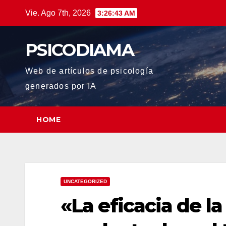
Saltar
Vie. Ago 7th, 2026
3:26:45 AM
al
contenido
PSICODIAMA
Web de artículos de psicología
generados por IA
HOME
UNCATEGORIZED
«La eficacia de la