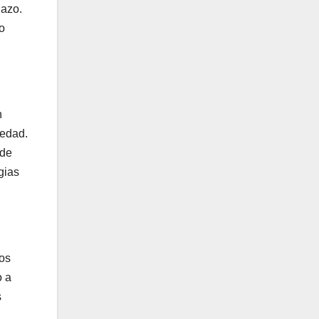
lazo.
o
n
iedad.
 de
gias
Los
o a
s