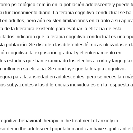
torno psicológico común en la población adolescente y puede t
 su funcionamiento diario. La terapia cognitivo-conductual se ha
 en adultos, pero aún existen limitaciones en cuanto a su aplic
 de la literatura existente para evaluar la eficacia de esta
ultados indicaron que la terapia cognitivo-conductual es una op
a población. Se discuten las diferentes técnicas utilizadas en l
ción cognitiva, la exposición gradual y el entrenamiento en
los estudios que han examinado los efectos a corto y largo pla
 influir en su eficacia. Se concluye que la terapia cognitivo-
segura para la ansiedad en adolescentes, pero se necesitan má
s subyacentes y las diferencias individuales en la respuesta a
f cognitive-behavioral therapy in the treatment of anxiety in
order in the adolescent population and can have significant eff