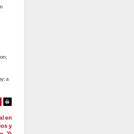
an
ton,
py: a
al en
ios y
ón.