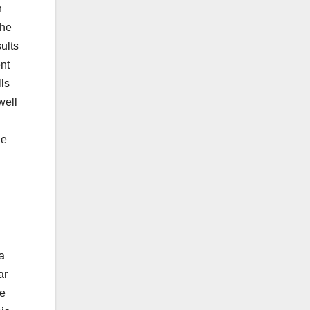
n
the
ults
ent
ls
well
he
a
ar
de