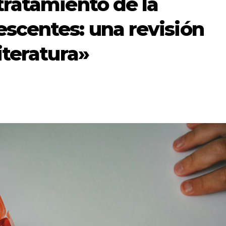
tratamiento de la
scentes: una revisión
iteratura»