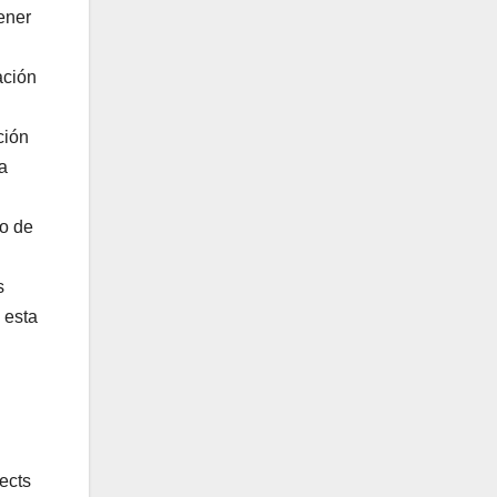
ener
ación
ción
a
zo de
s
 esta
ects