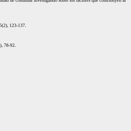
sidad de continuar investigando sobre los factores que contribuyen al
15(2), 123-137.
), 78-92.