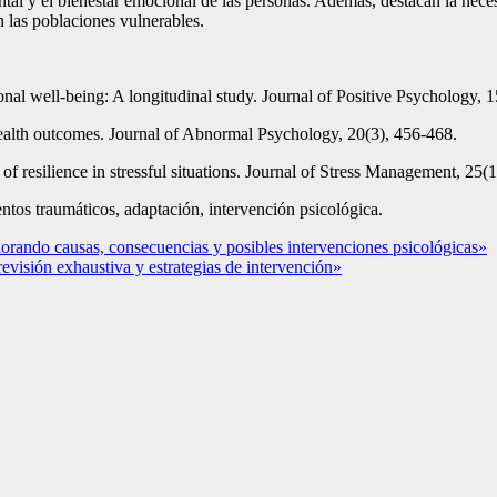
ntal y el bienestar emocional de las personas. Además, destacan la nece
n las poblaciones vulnerables.
onal well-being: A longitudinal study. Journal of Positive Psychology, 
 health outcomes. Journal of Abnormal Psychology, 20(3), 456-468.
f resilience in stressful situations. Journal of Stress Management, 25(1
ventos traumáticos, adaptación, intervención psicológica.
lorando causas, consecuencias y posibles intervenciones psicológicas»
 revisión exhaustiva y estrategias de intervención»