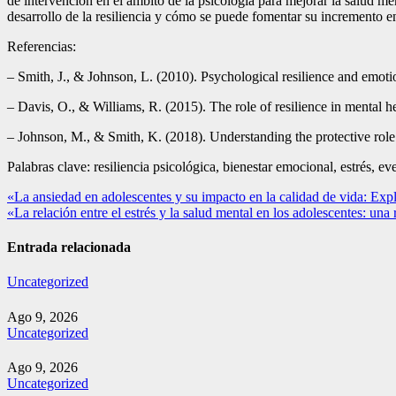
de intervención en el ámbito de la psicología para mejorar la salud me
desarrollo de la resiliencia y cómo se puede fomentar su incremento e
Referencias:
– Smith, J., & Johnson, L. (2010). Psychological resilience and emoti
– Davis, O., & Williams, R. (2015). The role of resilience in mental
– Johnson, M., & Smith, K. (2018). Understanding the protective role o
Palabras clave: resiliencia psicológica, bienestar emocional, estrés, e
Navegación
«La ansiedad en adolescentes y su impacto en la calidad de vida: Exp
«La relación entre el estrés y la salud mental en los adolescentes: una
de
entradas
Entrada relacionada
Uncategorized
Ago 9, 2026
Uncategorized
Ago 9, 2026
Uncategorized